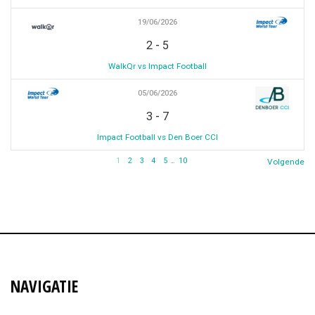
19/06/2026
-
2
5
WalkQr vs Impact Football
05/06/2026
-
3
7
Impact Football vs Den Boer CCI
1
2
3
4
5
10
Volgende
…
NAVIGATIE