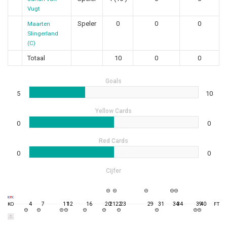
Vugt
Speler
0
0
0
Maarten
Slingerland
(C)
Totaal
10
0
0
Goals
5
10
Yellow Cards
0
0
Red Cards
0
0
Cijfer
4
7
11
12
16
20
21
22
23
29
31
34
34
39
40
KO
FT