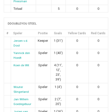
Preesman
Totaal
5
0
0
DDOUBLEYOU STEEL
#
Speler
Positie
Goals
Yellow Cards
Red Cards
Keeper
1 (31')
0
0
Jeroen v.d.
Dool
Speler
1 (40')
0
0
Yannick den
Hoedt
Speler
4 (11',
0
0
Koen de Wit
12',
23',
39')
Speler
1 (4')
0
0
Wouter
Slingerland
Speler
2 (7',
0
0
Jan Willem
20')
Goedegebuur
Speler
1 (16')
0
0
Jurian van