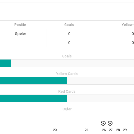
Positie
Goals
Yellow
Speler
0
0
0
0
Goals
Yellow Cards
Red Cards
Cijfer
20
24
26
27
28
29