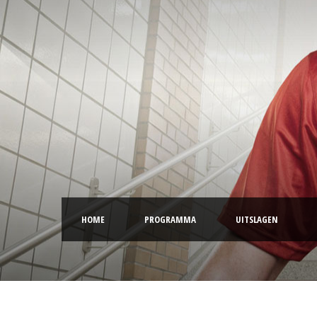
HOME
PROGRAMMA
UITSLAGEN