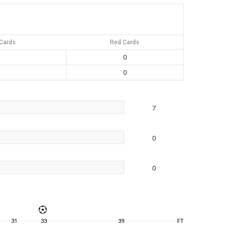
 Cards
Red Cards
0
0
7
0
0
31
33
39
FT