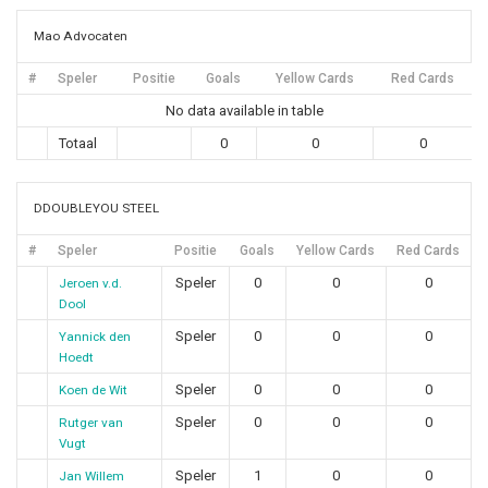
Mao Advocaten
#
Speler
Positie
Goals
Yellow Cards
Red Cards
No data available in table
Totaal
0
0
0
DDOUBLEYOU STEEL
#
Speler
Positie
Goals
Yellow Cards
Red Cards
Speler
0
0
0
Jeroen v.d.
Dool
Speler
0
0
0
Yannick den
Hoedt
Speler
0
0
0
Koen de Wit
Speler
0
0
0
Rutger van
Vugt
Speler
1
0
0
Jan Willem