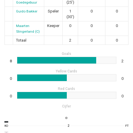
(25')
Goedegebuur
Speler
1
0
0
Guido Bakker
(30')
Keeper
0
0
0
Maarten
Slingerland (C)
Totaal
2
0
0
Goals
8
2
Yellow Cards
0
0
Red Cards
0
0
Cijfer
2
KO
FT