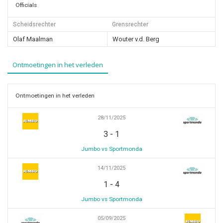
Officials
Scheidsrechter
Grensrechter
Olaf Maalman
Wouter v.d. Berg
Ontmoetingen in het verleden
Ontmoetingen in het verleden
28/11/2025
-
3
1
Jumbo vs Sportmonda
14/11/2025
-
1
4
Jumbo vs Sportmonda
05/09/2025