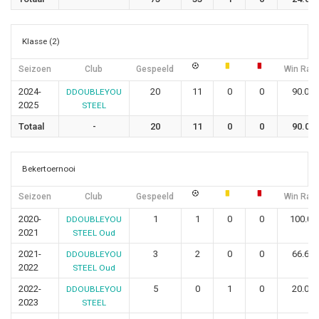
Klasse (2)
Seizoen
Club
Gespeeld
Win Rati
2024-
20
11
0
0
90.00
DDOUBLEYOU
2025
STEEL
Totaal
-
20
11
0
0
90.00
Bekertoernooi
Seizoen
Club
Gespeeld
Win Rati
2020-
1
1
0
0
100.00
DDOUBLEYOU
2021
STEEL Oud
2021-
3
2
0
0
66.67
DDOUBLEYOU
2022
STEEL Oud
2022-
5
0
1
0
20.00
DDOUBLEYOU
2023
STEEL