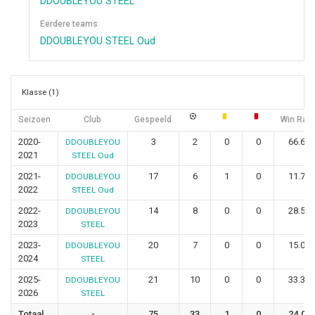
DDOUBLEYOU STEEL
Eerdere teams
DDOUBLEYOU STEEL Oud
Klasse (1)
Seizoen
Club
Gespeeld
Win Rati
2020-
3
2
0
0
66.67
DDOUBLEYOU
2021
STEEL Oud
2021-
17
6
1
0
11.76
DDOUBLEYOU
2022
STEEL Oud
2022-
14
8
0
0
28.57
DDOUBLEYOU
2023
STEEL
2023-
20
7
0
0
15.00
DDOUBLEYOU
2024
STEEL
2025-
21
10
0
0
33.33
DDOUBLEYOU
2026
STEEL
Totaal
-
75
33
1
0
24.00