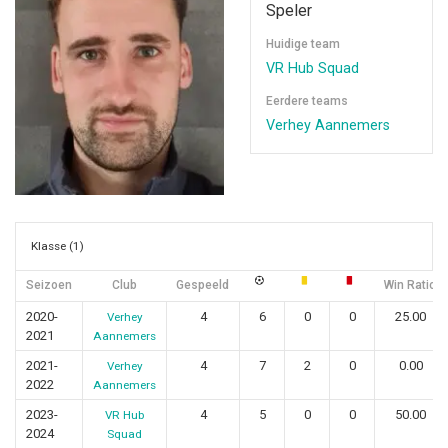
Speler
Huidige team
VR Hub Squad
Eerdere teams
Verhey Aannemers
Klasse (1)
Seizoen
Club
Gespeeld
Win Ratio
2020-
4
6
0
0
25.00
Verhey
2021
Aannemers
2021-
4
7
2
0
0.00
Verhey
2022
Aannemers
2023-
4
5
0
0
50.00
VR Hub
2024
Squad