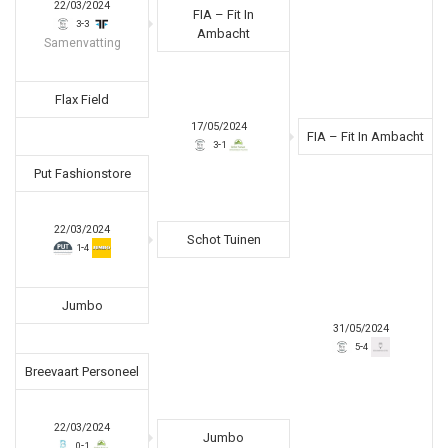
22/03/2024
FIA – Fit In
-
3
3
Ambacht
Samenvatting
Flax Field
17/05/2024
FIA – Fit In Ambacht
-
3
1
Put Fashionstore
22/03/2024
Schot Tuinen
-
1
4
Jumbo
31/05/2024
-
5
4
Breevaart Personeel
22/03/2024
Jumbo
-
0
1