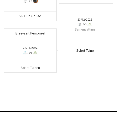
-
7
1
VR Hub Squad
23/12/2022
-
3
3
Samenvatting
Breevaart Personeel
22/11/2022
Schot Tuinen
-
2
6
Schot Tuinen