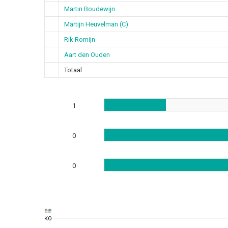
Martin Boudewijn
Martijn Heuvelman (C)
Rik Romijn
Aart den Ouden
Totaal
1
0
0
KO