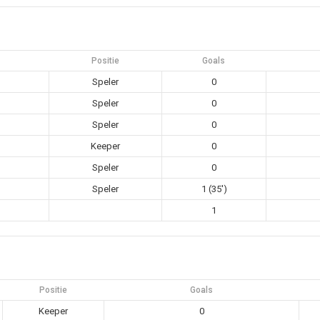
Positie
Goals
Speler
0
Speler
0
Speler
0
Keeper
0
Speler
0
Speler
1 (35')
1
Positie
Goals
Keeper
0