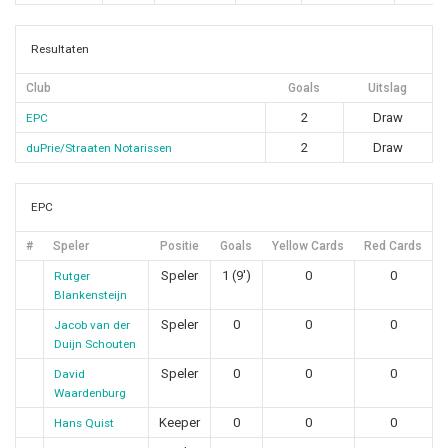
Resultaten
Club
Goals
Uitslag
2
Draw
EPC
2
Draw
duPrie/Straaten Notarissen
EPC
#
Speler
Positie
Goals
Yellow Cards
Red Cards
Speler
1 (9')
0
0
Rutger
Blankensteijn
Speler
0
0
0
Jacob van der
Duijn Schouten
Speler
0
0
0
David
Waardenburg
Keeper
0
0
0
Hans Quist