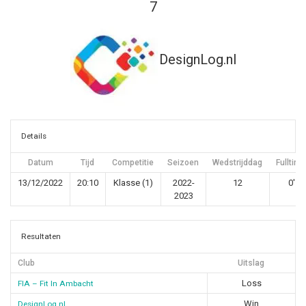
7
DesignLog.nl
Details
Datum
Tijd
Competitie
Seizoen
Wedstrijddag
Fulltime
13/12/2022
20:10
Klasse (1)
2022-
12
0'
2023
Resultaten
Club
Uitslag
Loss
FIA – Fit In Ambacht
Win
DesignLog.nl