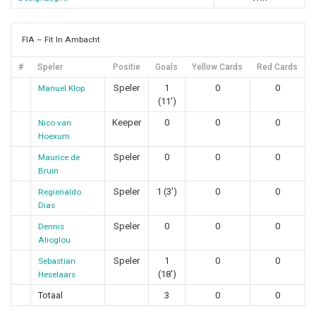
FIA – Fit In Ambacht
#
Speler
Positie
Goals
Yellow Cards
Red Cards
Speler
1
0
0
Manuel Klop
(11')
Keeper
0
0
0
Nico van
Hoexum
Speler
0
0
0
Maurice de
Bruin
Speler
1 (3')
0
0
Regienaldo
Dias
Speler
0
0
0
Dennis
Alioglou
Speler
1
0
0
Sebastian
(18')
Heselaars
Totaal
3
0
0