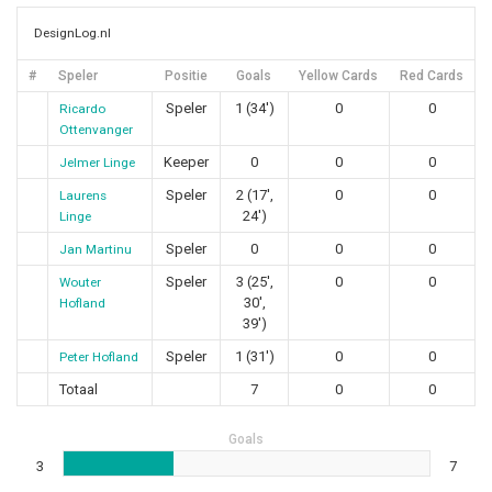
DesignLog.nl
#
Speler
Positie
Goals
Yellow Cards
Red Cards
Speler
1 (34')
0
0
Ricardo
Ottenvanger
Keeper
0
0
0
Jelmer Linge
Speler
2 (17',
0
0
Laurens
24')
Linge
Speler
0
0
0
Jan Martinu
Speler
3 (25',
0
0
Wouter
30',
Hofland
39')
Speler
1 (31')
0
0
Peter Hofland
Totaal
7
0
0
Goals
3
7