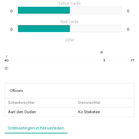
Yellow Cards
0
0
Red Cards
0
0
Cijfer
3
KO
FT
Officials
Scheidsrechter
Grensrechter
Aart den Ouden
Ko Steketee
Ontmoetingen in het verleden