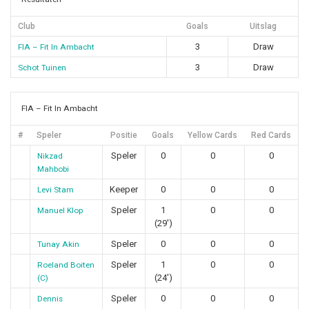
Club
Goals
Uitslag
3
Draw
FIA – Fit In Ambacht
3
Draw
Schot Tuinen
FIA – Fit In Ambacht
#
Speler
Positie
Goals
Yellow Cards
Red Cards
Speler
0
0
0
Nikzad
Mahbobi
Keeper
0
0
0
Levi Stam
Speler
1
0
0
Manuel Klop
(29')
Speler
0
0
0
Tunay Akin
Speler
1
0
0
Roeland Boiten
(24')
(C)
Speler
0
0
0
Dennis