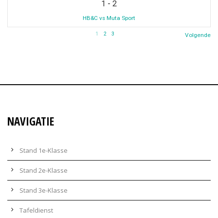
-
1
2
HB&C vs Muta Sport
1
2
3
Volgende
NAVIGATIE
Stand 1e-Klasse
Stand 2e-Klasse
Stand 3e-Klasse
Tafeldienst