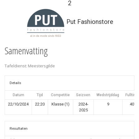
2
Put Fashionstore
Samenvatting
Tafeldienst: Meestersgilde
Details
Datum
Tijd
Competitie
Seizoen
Wedstrijddag
Fulltime
22/10/2024
22:20
Klasse (1)
2024-
9
40'
2025
Resultaten