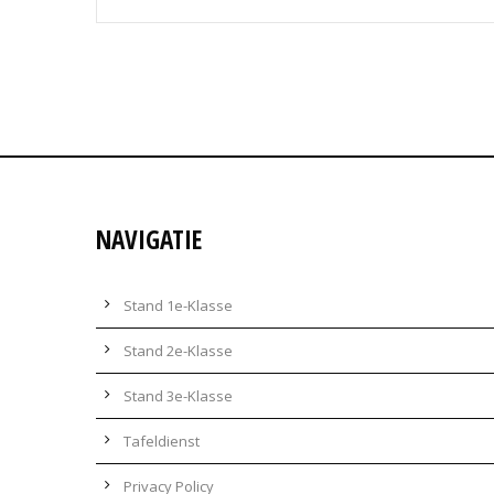
NAVIGATIE
Stand 1e-Klasse
Stand 2e-Klasse
Stand 3e-Klasse
Tafeldienst
Privacy Policy