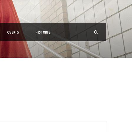
OVERIG
HISTORIE