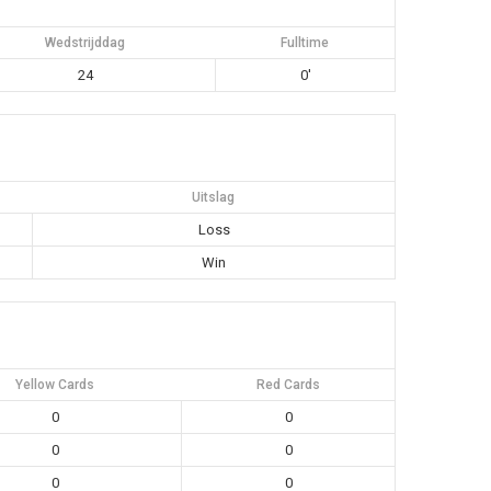
Wedstrijddag
Fulltime
24
0'
Uitslag
Loss
Win
Yellow Cards
Red Cards
0
0
0
0
0
0