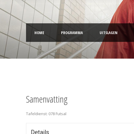
HOME
PROGRAMMA
UITSLAGEN
Samenvatting
Tafeldienst: 078 Futsal
Details