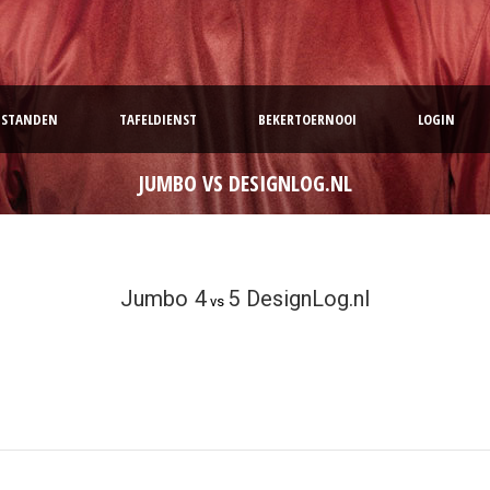
STANDEN
TAFELDIENST
BEKERTOERNOOI
LOGIN
JUMBO VS DESIGNLOG.NL
Jumbo
4
5
DesignLog.nl
vs