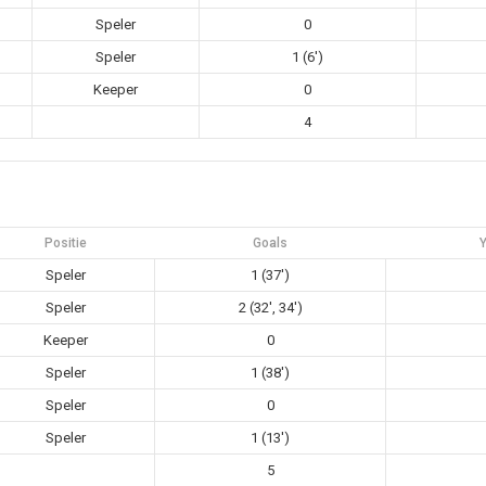
Speler
0
Speler
1 (6')
Keeper
0
4
Positie
Goals
Y
Speler
1 (37')
Speler
2 (32', 34')
Keeper
0
Speler
1 (38')
Speler
0
Speler
1 (13')
5