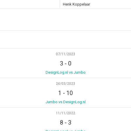
Henk Koppelaar
07/11/2023
3
-
0
DesignLog.nl vs Jumbo
24/03/2023
1
-
10
Jumbo vs DesignLog.nl
11/11/2022
8
-
3