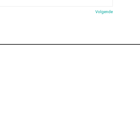
Volgende