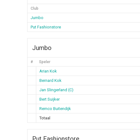
Club
Jumbo
Put Fashionstore
Jumbo
#
Speler
Arian Kok
Bernard Kok
Jan Slingerland (C)
Bert Suijker
Remco Buitendijk
Totaal
Put Fashionstore