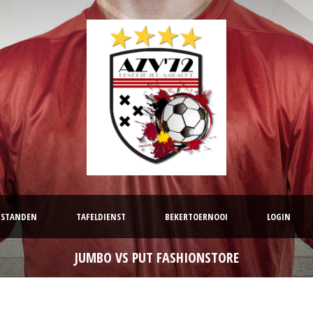
STANDEN
TAFELDIENST
BEKERTOERNOOI
LOGIN
JUMBO VS PUT FASHIONSTORE