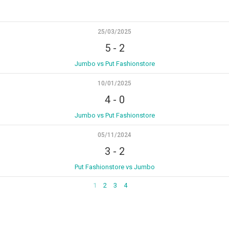
25/03/2025
5
-
2
Jumbo vs Put Fashionstore
10/01/2025
4
-
0
Jumbo vs Put Fashionstore
05/11/2024
3
-
2
Put Fashionstore vs Jumbo
1
2
3
4