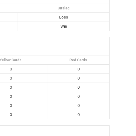
Uitslag
Loss
Win
Yellow Cards
Red Cards
0
0
0
0
0
0
0
0
0
0
0
0