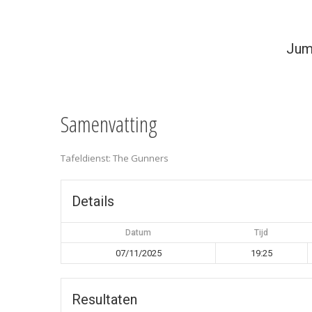
Ju
Samenvatting
Tafeldienst: The Gunners
Details
Datum
Tijd
07/11/2025
19:25
Resultaten