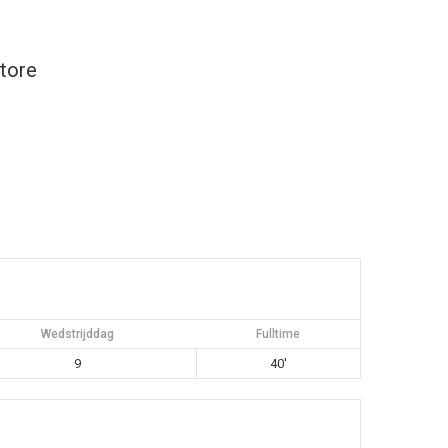
tore
Wedstrijddag
Fulltime
9
40'