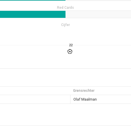
Red Cards
Cijfer
22
Grensrechter
Olaf Maalman