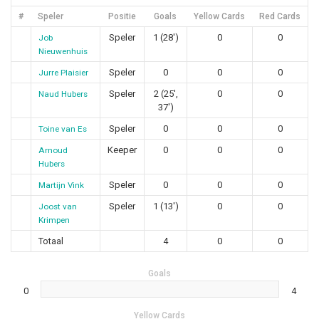
#
Speler
Positie
Goals
Yellow Cards
Red Cards
Speler
1 (28')
0
0
Job
Nieuwenhuis
Speler
0
0
0
Jurre Plaisier
Speler
2 (25',
0
0
Naud Hubers
37')
Speler
0
0
0
Toine van Es
Keeper
0
0
0
Arnoud
Hubers
Speler
0
0
0
Martijn Vink
Speler
1 (13')
0
0
Joost van
Krimpen
Totaal
4
0
0
Goals
0
4
Yellow Cards