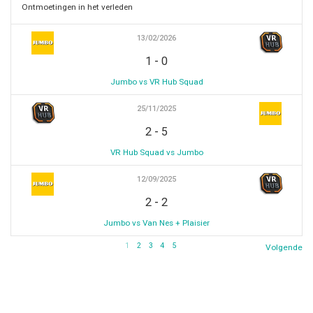
Ontmoetingen in het verleden
13/02/2026
-
1
0
Jumbo vs VR Hub Squad
25/11/2025
-
2
5
VR Hub Squad vs Jumbo
12/09/2025
-
2
2
Jumbo vs Van Nes + Plaisier
1
2
3
4
5
Volgende