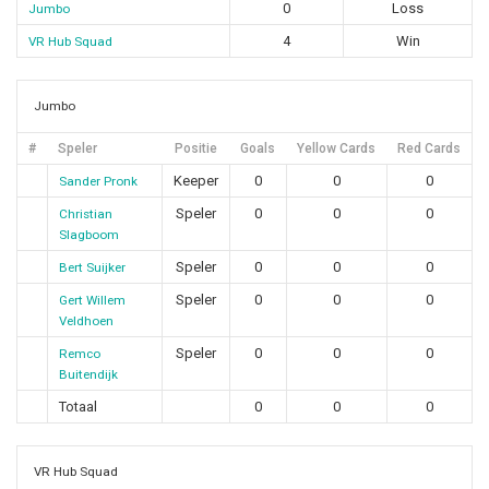
0
Loss
Jumbo
4
Win
VR Hub Squad
Jumbo
#
Speler
Positie
Goals
Yellow Cards
Red Cards
Keeper
0
0
0
Sander Pronk
Speler
0
0
0
Christian
Slagboom
Speler
0
0
0
Bert Suijker
Speler
0
0
0
Gert Willem
Veldhoen
Speler
0
0
0
Remco
Buitendijk
Totaal
0
0
0
VR Hub Squad