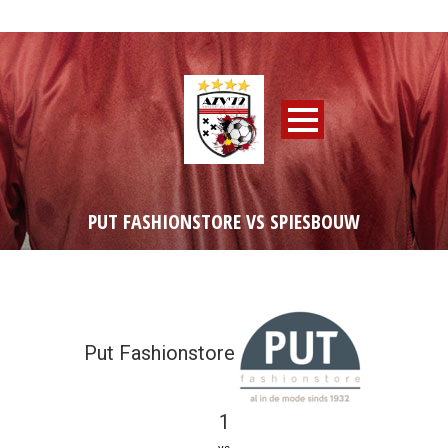
PUT FASHIONSTORE VS SPIESBOUW
Put Fashionstore
1