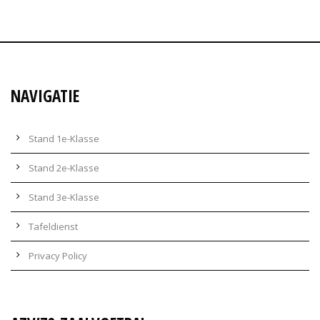
NAVIGATIE
Stand 1e-Klasse
Stand 2e-Klasse
Stand 3e-Klasse
Tafeldienst
Privacy Policy