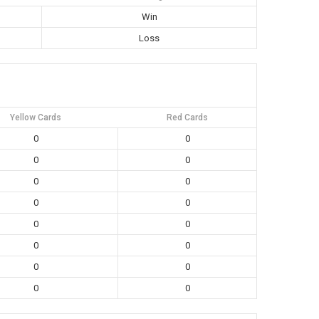
Win
Loss
Yellow Cards
Red Cards
0
0
0
0
0
0
0
0
0
0
0
0
0
0
0
0