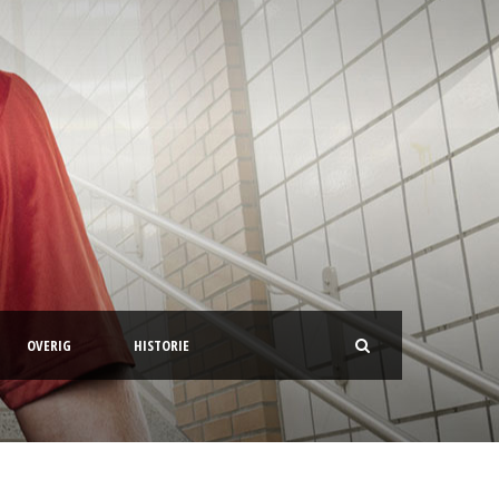
OVERIG
HISTORIE