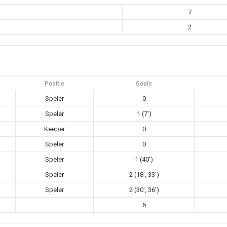
7
2
Positie
Goals
Speler
0
Speler
1 (7')
Keeper
0
Speler
0
Speler
1 (40')
Speler
2 (18', 33')
Speler
2 (30', 36')
6