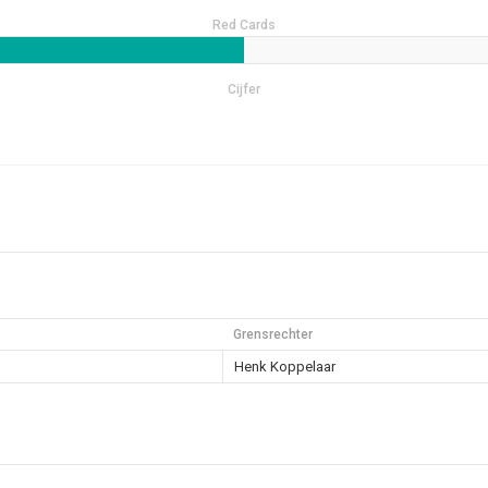
Red Cards
Cijfer
Grensrechter
Henk Koppelaar