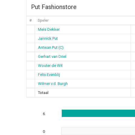
Put Fashionstore
#
Speler
Mels Dekker
Jannick Put
Antwan Put (C)
Gerhart van Driel
Wouter de Wit
Felix Evenblij
Wilmer v.d. Burgh
Totaal
6
0