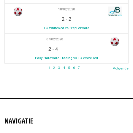
18/02/2020
-
2
2
FC WhiteRed vs StepForward
07/02/2020
-
2
4
Easy Hardware Trading vs FC WhiteRed
1
2
3
4
5
6
7
Volgende
NAVIGATIE