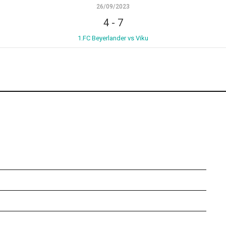
26/09/2023
4
-
7
1.FC Beyerlander vs Viku