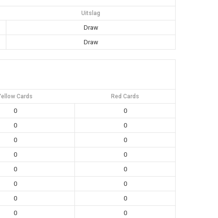
Uitslag
Draw
Draw
Yellow Cards
Red Cards
0
0
0
0
0
0
0
0
0
0
0
0
0
0
0
0