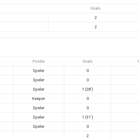
Goals
2
2
Positie
Goals
Speler
0
Speler
0
Speler
1 (28')
Keeper
0
Speler
0
Speler
1 (31')
Speler
0
2