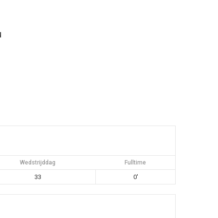
u
Wedstrijddag
Fulltime
33
0'