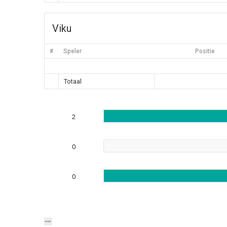
Viku
#
Speler
Positie
Totaal
2
0
0