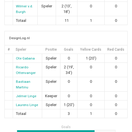
Speler
2 (13',
0
0
Wilmer v.d.
18')
Burgh
Totaal
11
1
0
DesignLog.nl
#
Speler
Positie
Goals
Yellow Cards
Red Cards
Speler
0
1 (20')
0
Ote Gabana
Speler
2 (19',
0
0
Ricardo
34')
Ottenvanger
Speler
0
0
0
Bastiaan
Martinu
Keeper
0
0
0
Jelmer Linge
Speler
1 (20')
0
0
Laurens Linge
Totaal
3
1
0
Goals