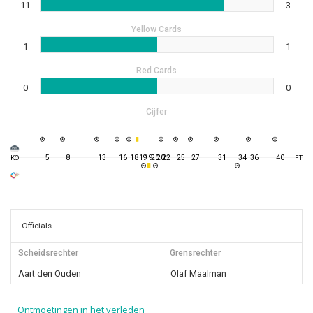
11
3
Yellow Cards
1
1
Red Cards
0
0
Cijfer
5
8
13
16
18
19
19
20
20
22
25
27
31
34
36
40
KO
FT
Officials
Scheidsrechter
Grensrechter
Aart den Ouden
Olaf Maalman
Ontmoetingen in het verleden