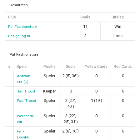
Resultaten
Club
Goals
Uitslag
11
Win
Put Fashionstore
3
Loss
DesignLog.nl
Put Fashionstore
#
Speler
Positie
Goals
Yellow Cards
Red Cards
Speler
2 (5', 36')
0
0
Antwan
Put (C)
Keeper
0
0
0
Jan Troost
Speler
2 (27',
1 (19')
0
Paul Troost
40')
Speler
3 (22',
0
0
Wouter de
25', 31')
Wit
Speler
2 (8', 16')
0
0
Felix
Evenblij