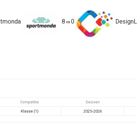
rtmonda
8
0
DesignL
vs
Competitie
Seizoen
Klasse (1)
2025-2026