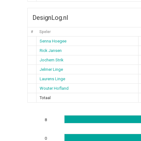
DesignLog.nl
#
Speler
Senna Hoegee
Rick Jansen
Jochem Strik
Jelmer Linge
Laurens Linge
Wouter Hofland
Totaal
8
0