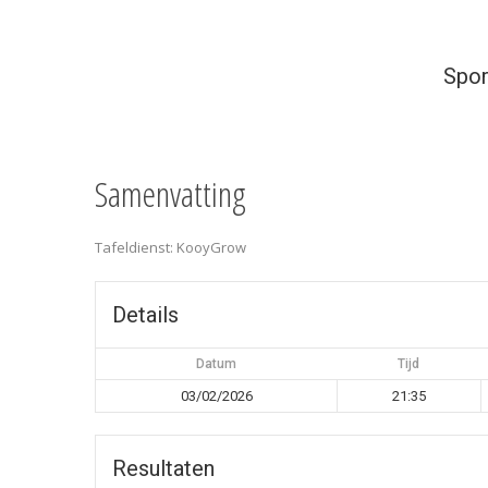
Spo
Samenvatting
Tafeldienst: KooyGrow
Details
Datum
Tijd
03/02/2026
21:35
Resultaten