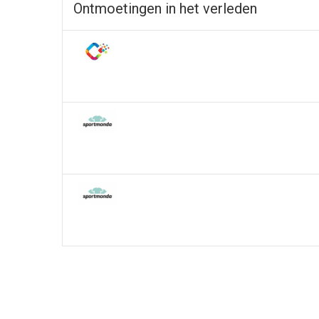
Ontmoetingen in het verleden