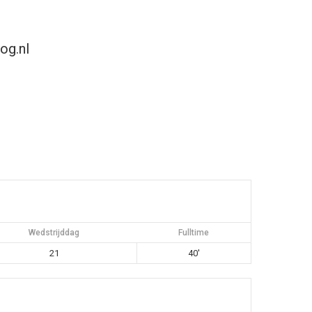
og.nl
Wedstrijddag
Fulltime
21
40'