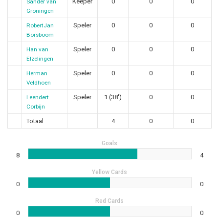
Keeper
0
0
0
Sander van
Groningen
Speler
0
0
0
RobertJan
Borsboom
Speler
0
0
0
Han van
Elzelingen
Speler
0
0
0
Herman
Veldhoen
Speler
1 (38')
0
0
Leendert
Corbijn
Totaal
4
0
0
Goals
8
4
Yellow Cards
0
0
Red Cards
0
0