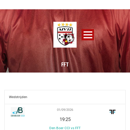
FFT
Wedstrijden
01/09/2026
19:25
Den Boer CCI vs FFT