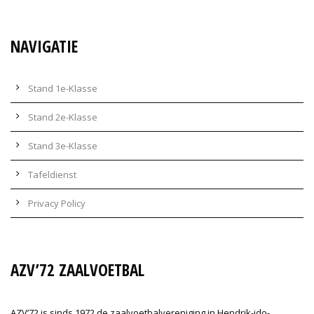
NAVIGATIE
Stand 1e-Klasse
Stand 2e-Klasse
Stand 3e-Klasse
Tafeldienst
Privacy Policy
AZV’72 ZAALVOETBAL
AZV’72 is sinds 1972 de zaalvoetbalvereniging in Hendrik-ido-