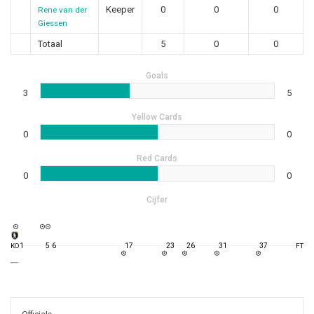
Keeper
0
0
0
Rene van der
Giessen
Totaal
5
0
0
Goals
3
5
Yellow Cards
0
0
Red Cards
0
0
Cijfer
1
5
6
17
23
26
31
37
KO
FT
Officials