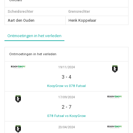
Scheidsrechter
Grensrechter
Aart den Ouden
Henk Koppelaar
Ontmoetingen in het verleden
Ontmoetingen in het verleden
19/11/2024
-
3
4
KooyGrow vs 078 Futsal
17/09/2024
-
2
7
078 Futsal vs KooyGrow
23/04/2024