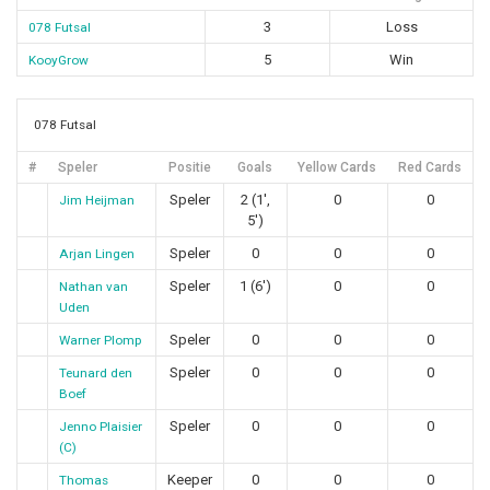
3
Loss
078 Futsal
5
Win
KooyGrow
078 Futsal
#
Speler
Positie
Goals
Yellow Cards
Red Cards
Speler
2 (1',
0
0
Jim Heijman
5')
Speler
0
0
0
Arjan Lingen
Speler
1 (6')
0
0
Nathan van
Uden
Speler
0
0
0
Warner Plomp
Speler
0
0
0
Teunard den
Boef
Speler
0
0
0
Jenno Plaisier
(C)
Keeper
0
0
0
Thomas