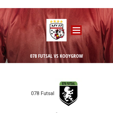
078 FUTSAL VS KOOYGROW
078 Futsal