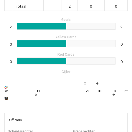
Totaal
2
0
0
Goals
2
2
Yellow Cards
0
0
Red Cards
0
0
Cijfer
11
29
33
39
KO
FT
Officials
Scheidsrechter
Grensrechter