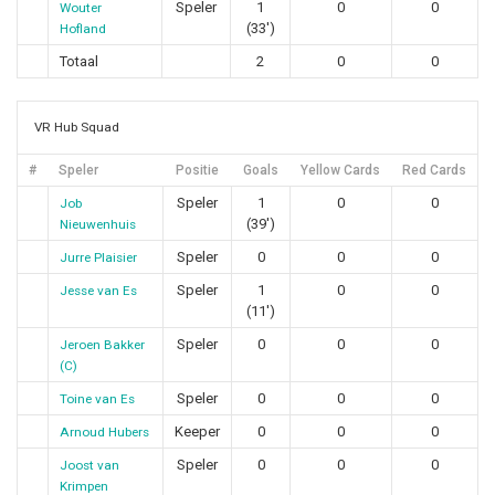
Speler
1
0
0
Wouter
(33')
Hofland
Totaal
2
0
0
VR Hub Squad
#
Speler
Positie
Goals
Yellow Cards
Red Cards
Speler
1
0
0
Job
(39')
Nieuwenhuis
Speler
0
0
0
Jurre Plaisier
Speler
1
0
0
Jesse van Es
(11')
Speler
0
0
0
Jeroen Bakker
(C)
Speler
0
0
0
Toine van Es
Keeper
0
0
0
Arnoud Hubers
Speler
0
0
0
Joost van
Krimpen