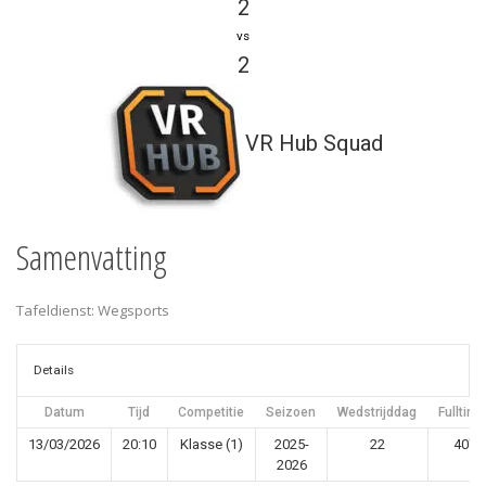
2
vs
2
VR Hub Squad
Samenvatting
Tafeldienst: Wegsports
Details
Datum
Tijd
Competitie
Seizoen
Wedstrijddag
Fulltime
13/03/2026
20:10
Klasse (1)
2025-
22
40'
2026