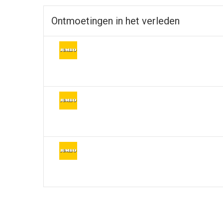
Ontmoetingen in het verleden