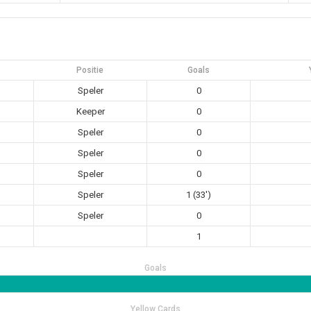
Positie
Goals
Speler
0
Keeper
0
Speler
0
Speler
0
Speler
0
Speler
1 (33')
Speler
0
1
Goals
Yellow Cards