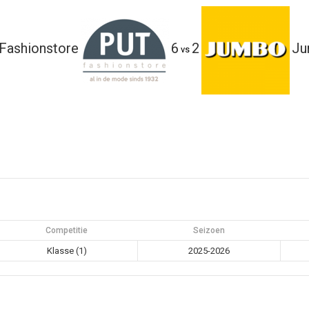
 Fashionstore
6
2
Ju
vs
Competitie
Seizoen
Klasse (1)
2025-2026