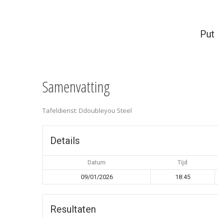
Put
Samenvatting
Tafeldienst: Ddoubleyou Steel
Details
Datum
Tijd
09/01/2026
18:45
Resultaten