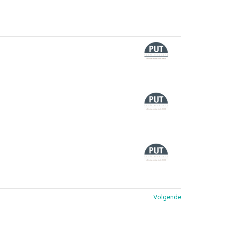
Volgende