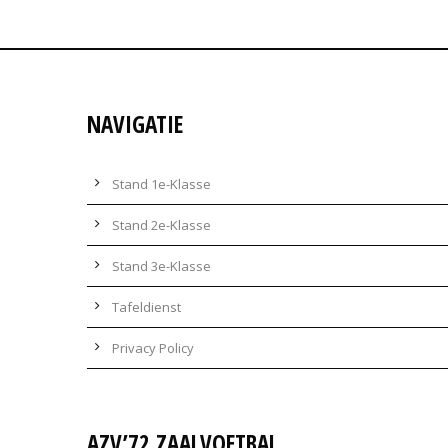
NAVIGATIE
Stand 1e-Klasse
Stand 2e-Klasse
Stand 3e-Klasse
Tafeldienst
Privacy Policy
AZV’72 ZAALVOETBAL