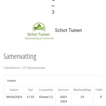
vs
3
Schot Tuinen
Samenvatting
Tafeldienst: 1.FC Beyerlander
Details
Datum
Tijd
Competitie
Seizoen
Wedstrijddag
Fulltime
09/04/2024
21:35
Klasse (1)
2023-
25
0'
2024