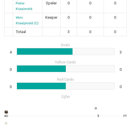
Speler
0
0
0
Pieter
Kraaieveld
Keeper
0
0
0
Wim
Kraaijeveld (C)
Totaal
3
0
0
Goals
4
3
Yellow Cards
0
0
Red Cards
0
0
Cijfer
3
KO
FT