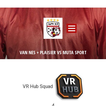
VAN NES + PLAISIER VS MUTA SPORT
VR Hub Squad
4