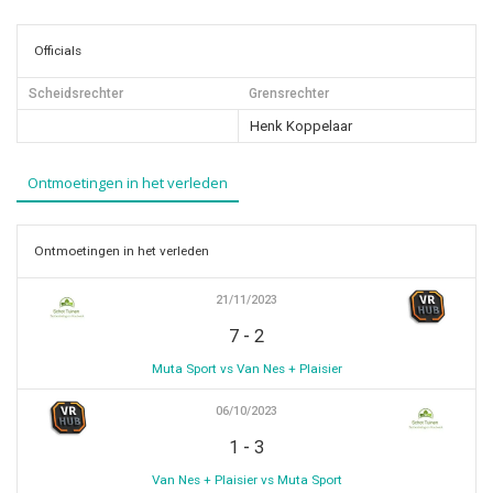
Officials
Scheidsrechter
Grensrechter
Henk Koppelaar
Ontmoetingen in het verleden
Ontmoetingen in het verleden
21/11/2023
-
7
2
Muta Sport vs Van Nes + Plaisier
06/10/2023
-
1
3
Van Nes + Plaisier vs Muta Sport