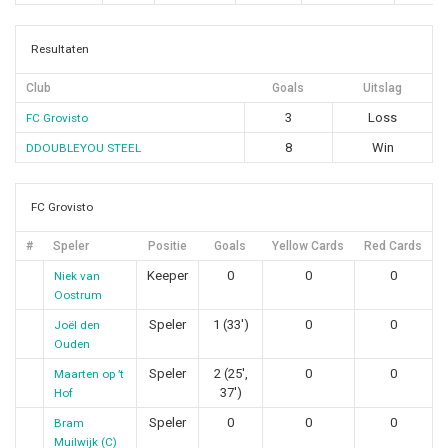
Resultaten
Club
Goals
Uitslag
3
Loss
FC Grovisto
8
Win
DDOUBLEYOU STEEL
FC Grovisto
#
Speler
Positie
Goals
Yellow Cards
Red Cards
Keeper
0
0
0
Niek van
Oostrum
Speler
1 (33')
0
0
Joël den
Ouden
Speler
2 (25',
0
0
Maarten op ’t
37')
Hof
Speler
0
0
0
Bram
Muilwijk (C)