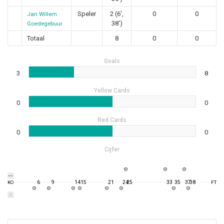
Speler
2 (6',
0
0
Jan Willem
38')
Goedegebuur
Totaal
8
0
0
Goals
3
8
Yellow Cards
0
0
Red Cards
0
0
Cijfer
6
9
14
15
21
24
25
33
35
37
38
KO
FT