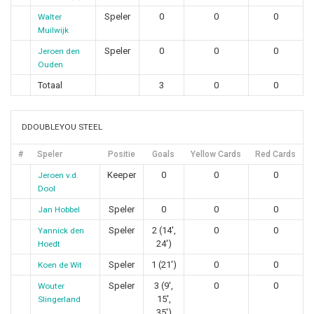
Speler
0
0
0
Walter
Muilwijk
Speler
0
0
0
Jeroen den
Ouden
Totaal
3
0
0
DDOUBLEYOU STEEL
#
Speler
Positie
Goals
Yellow Cards
Red Cards
Keeper
0
0
0
Jeroen v.d.
Dool
Speler
0
0
0
Jan Hobbel
Speler
2 (14',
0
0
Yannick den
24')
Hoedt
Speler
1 (21')
0
0
Koen de Wit
Speler
3 (9',
0
0
Wouter
15',
Slingerland
35')