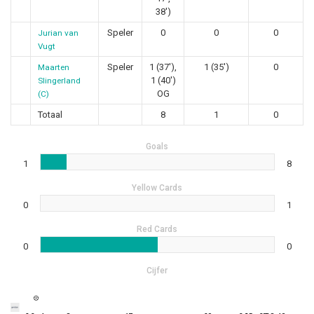
38')
Speler
0
0
0
Jurian van
Vugt
Speler
1 (37'),
1 (35')
0
Maarten
1 (40')
Slingerland
OG
(C)
Totaal
8
1
0
Goals
1
8
Yellow Cards
0
1
Red Cards
0
0
Cijfer