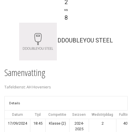
2
vs
8
DDOUBLEYOU STEEL
Samenvatting
Tafeldienst: AH Hoveniers
Details
Datum
Tijd
Competitie
Seizoen
Wedstrijddag
Fulltime
17/09/2024
18:45
Klasse (2)
2024-
2
40'
2025