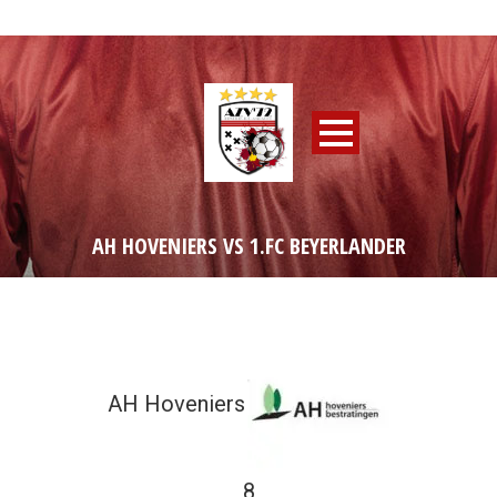
AH HOVENIERS VS 1.FC BEYERLANDER
AH Hoveniers
8