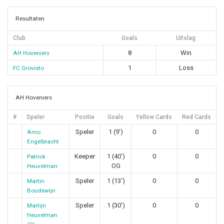
Resultaten
Club
Goals
Uitslag
8
Win
AH Hoveniers
1
Loss
FC Grovisto
AH Hoveniers
#
Speler
Positie
Goals
Yellow Cards
Red Cards
Speler
1 (9')
0
0
Arno
Engelbracht
Keeper
1 (40')
0
0
Patrick
OG
Heuvelman
Speler
1 (13')
0
0
Martin
Boudewijn
Speler
1 (30')
0
0
Martijn
Heuvelman